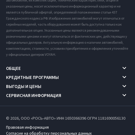
автомобилей, их комплектации, технические характеристики, опции и
указанные цены, носит исключительно информационный характер и не
является публичной офертой, определяемой положениями статьи 437
Гражданского кодекса РФ. Изображения автомобилей могут отличаться от
серийных моделей, часть оборудования может быть доступна только как
дополнительная опция. Указанные цены являются рекомендованными
розничными ценами и могут отличаться от фактических цен, действующих у
официальных дилеров. Актуальную информацию о наличии автомобилей,
комплектациях, стоимости, условиях приобретения и оформления уточняйте
у официальных дилеров VOYAH.
ОБЩЕЕ
КРЕДИТНЫЕ ПРОГРАММЫ
ВЫГОДЫ И ЦЕНЫ
СЕРВИСНАЯ ИНФОРМАЦИЯ
© 2026, ООО «РОСЬ-АВТО» ИНН 1650366396
ОГРН 1181690056130
Правовая информация
Согласие на обработку персональных данных