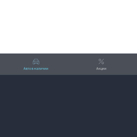
ПОЛУЧИТЬ КОНСУЛЬТАЦИЮ
Авто в наличии
Акции
Вверх
VOYAH Рось-Авто