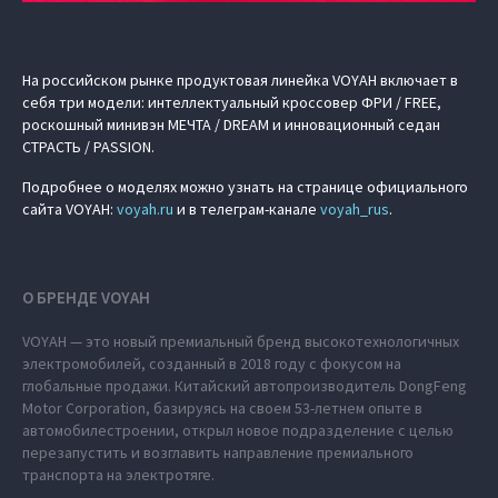
На российском рынке продуктовая линейка VOYAH включает в
себя три модели: интеллектуальный кроссовер ФРИ / FREE,
роскошный минивэн МЕЧТА / DREAM и инновационный седан
СТРАСТЬ / PASSION.
Подробнее о моделях можно узнать на странице официального
сайта VOYAH:
voyah.ru
и в телеграм-канале
voyah_rus
.
О БРЕНДЕ VOYAH
VOYAH — это новый премиальный бренд высокотехнологичных
электромобилей, созданный в 2018 году с фокусом на
глобальные продажи. Китайский автопроизводитель DongFeng
Motor Corporation, базируясь на своем 53-летнем опыте в
автомобилестроении, открыл новое подразделение с целью
перезапустить и возглавить направление премиального
транспорта на электротяге.