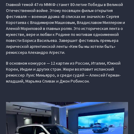
Главной темой 47-го ММКФ станет 80-летие Победы в Великой
Отечественной войне. Этому посвящен фильм открытия
фестиваля — военная драма «В списках не значился» Сергея
Коротаева с Владимиром Машковым, Владиславом Миллером и
Аленой Мориловой в главных ролях. Это историческая лента о
мужестве, вере и любви к Родине по мотивам одноименной
повести Бориса Васильева. Завершит фестиваль премьера
лирической аргентинской ленты «Кем бы мы хотели быть»
режиссера Алехандро Агрести.
В основном конкурсе — 12 картин из России, Италии, Южной
Кореи, Индии и других стран. Жюри возглавит испанский
режиссер Луис Миньярро, а среди судей — Алексей Герман-
младший, Марьяна Спивак и Джон Робинсон.