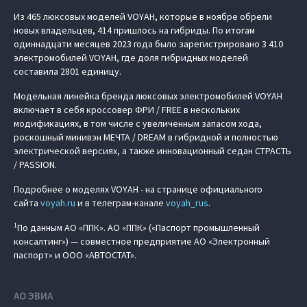
Из 465 люксовых моделей VOYAH, которые в ноябре обрели
новых владельцев, 414 пришлось на гибриды. По итогам
одиннадцати месяцев 2023 года было зарегистрировано 3 410
электромобилей VOYAH, где доля гибридных моделей
составила 2801 единицу.
Модельная линейка бренда люксовых электромобилей VOYAH
включает в себя кроссовер ФРИ / FREE в нескольких
модификациях, в том числе с увеличенным запасом хода,
роскошный минивэн МЕЧТА / DREAM в гибридной и полностью
электрической версиях, а также инновационный седан СТРАСТЬ
/ PASSION.
Подробнее о моделях VOYAH - на странице официального
сайта
voyah.ru
и в телеграм-канале
voyah_rus
.
1
По данным АО «ППК». АО «ППК» («Паспорт промышленный
консалтинг») — совместное предприятие АО «Электронный
паспорт» и ООО «АВТОСТАТ».
АО ЭВИА