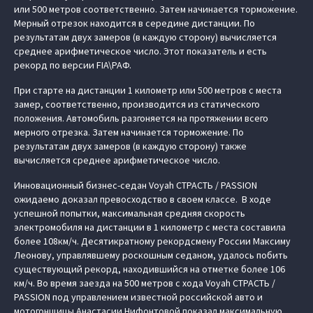
или 500 метров соответственно. Затем начинается торможение.
Мерный отрезок находится в середине дистанции. По
результатам двух замеров (в каждую сторону) вычисляется
среднее арифметическое число. Этот показатель и есть
рекорд по версии FIA\РАФ.
При старте на дистанции 1 километр или 500 метров с места
замер, соответственно, производится из статического
положения. Автомобиль разгоняется на протяжении всего
мерного отрезка. Затем начинается торможение. По
результатам двух замеров (в каждую сторону) также
вычисляется среднее арифметическое число.
Инновационный бизнес-седан Voyah СТРАСТЬ / PASSION
ожидаемо доказал превосходство в своем классе. В ходе
успешной попытки, максимальная средняя скорость
электромобиля на дистанции в 1 километр с места составила
более 108км/ч. Десятикратному рекордсмену России Максиму
Леонову, управлявшему роскошным седаном, удалось побить
существующий рекорд, находившийся на отметке более 106
км/ч. Во время заезда на 500 метров с хода Voyah СТРАСТЬ /
PASSION под управлением известной российской авто и
мотогонщицы Анастасии Нифонтовой показал максимальную