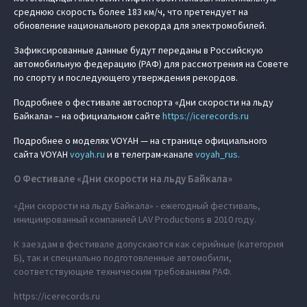
среднюю скорость более 183 км/ч, что претендует на
обновление национального рекорда для электромобилей.
Зафиксированные данные будут переданы в Российскую
автомобильную федерацию (РАФ) для рассмотрения на Совете
по спорту и последующего утверждения рекордов.
Подробнее о фестивале автоспорта «Дни скорости на льду
Байкала» – на официальном сайте
https://icerecords.ru
Подробнее о моделях VOYAH — на странице официального
сайта VOYAH
voyah.ru
и в телеграм-канале
voyah_rus.
О Фестивале «Дни скорости на льду Байкала»
«Дни скорости на льду Байкала» - ежегодный фестиваль,
инициированный компанией LAV Productions в 2010 году.
К заездам в фестивале допускаются как серийные (категория
Б), так и специально подготовленные автомобили,
соответствующие техническим требованиям РАФ.
https://icerecords.ru