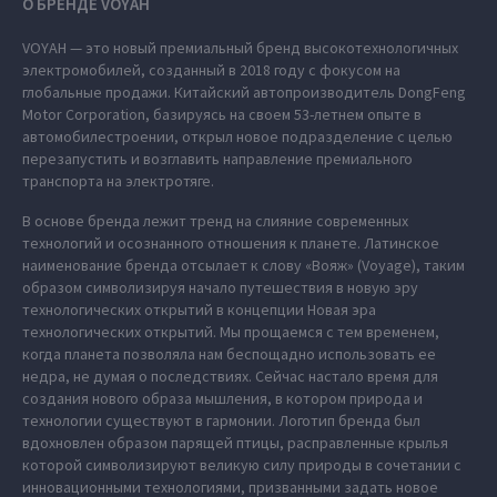
О БРЕНДЕ VOYAH
VOYAH — это новый премиальный бренд высокотехнологичных
электромобилей, созданный в 2018 году с фокусом на
глобальные продажи. Китайский автопроизводитель DongFeng
Motor Corporation, базируясь на своем 53-летнем опыте в
автомобилестроении, открыл новое подразделение с целью
перезапустить и возглавить направление премиального
транспорта на электротяге.
В основе бренда лежит тренд на слияние современных
технологий и осознанного отношения к планете. Латинское
наименование бренда отсылает к слову «Вояж» (Voyage), таким
образом символизируя начало путешествия в новую эру
технологических открытий в концепции Новая эра
технологических открытий. Мы прощаемся с тем временем,
когда планета позволяла нам беспощадно использовать ее
недра, не думая о последствиях. Сейчас настало время для
создания нового образа мышления, в котором природа и
технологии существуют в гармонии. Логотип бренда был
вдохновлен образом парящей птицы, расправленные крылья
которой символизируют великую силу природы в сочетании с
инновационными технологиями, призванными задать новое