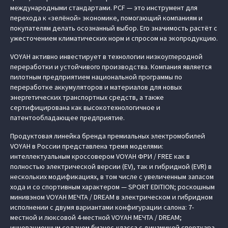
международными стандартами. PCF — это инструмент для
перехода к «зелёной» экономике, помогающий компаниям и
покупателям делать осознанный выбор. Его значимость растёт с
ужесточением климатических норм и спросом на экопродукцию.
VOYAH активно инвестирует в технологии низкоуглеродной
переработки и устойчивого производства. Компания является
пилотным предприятием национальной программы по
переработке аккумуляторов и материалов для новых
энергетических транспортных средств, а также
сертифицирована как высокотехнологичное и
патентообладающее предприятие.
Продуктовая линейка бренда премиальных электромобилей
VOYAH в России представлена тремя моделями:
интеллектуальным кроссовером VOYAH ФРИ / FREE как в
полностью электрической версии (EV), так и гибридной (EVR) в
нескольких модификациях, в том числе с увеличенным запасом
хода и со спортивным характером — SPORT EDITION; роскошным
минивэном VOYAH МЕЧТА / DREAM в электрическом и гибридном
исполнении с двумя вариантами конфигурации салона: 7-
местной и люксовой 4-местной VOYAH МЕЧТА / DREAM;
инновационным седаном бизнес-класса с динамикой спорткара