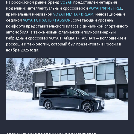
На российском рынке бренд
VOYAH
представлен четырьмя
моделями: интеллектуальным кроссовером
VOYAH ФРИ / FREE
,
премиальным минивэном
VOYAH МЕЧТА / DREAM
, инновационным
седаном
VOYAH СТРАСТЬ / PASSION
, сочетающим уровень
комфорта представительского класса с динамикой спортивного
автомобиля, а также новым флагманским полноразмерным
гибридным кроссовер VOYAH ТАЙШАН / TAISHAN — воплощением
роскоши и технологий, который был презентован в России в
ноябре 2025 года.