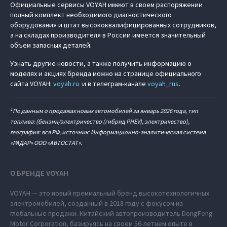
Официальные сервисы VOYAH имеют в своем распоряжении
полный комплект необходимого диагностического
оборудования и штат высококвалифицированных сотрудников,
а на складах производителя в России имеется значительный
объем запасных деталей.
Узнать другие новости, а также получить информацию о
моделях и акциях бренда можно на странице официального
сайта VOYAH:
voyah.ru
и в телеграм-канале
voyah_rus
.
1
По данным о продажах новых автомобилей за январь 2026 года, тип
топлива: (бензин/электричество (гибрид PHEV), электричество),
география: вся РФ, источник: Информационно-аналитическая система
«РАДАР» ООО «АВТОСТАТ».
О БРЕНДЕ VOYAH
VOYAH — это новый премиальный бренд высокотехнологичных
электромобилей, созданный в 2018 году с фокусом на
глобальные продажи. Китайский автопроизводитель DongFeng
Motor Corporation, базируясь на своем 56-летнем опыте в