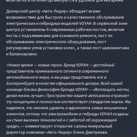
визиты посетителей организуются в удобное для них время.
Дилерский центр «Авто-Лидер» обладает всеми
возможностями для быстрого и качественного обслуживания
электрических и гибридных моделей VOYAH. В сервисной зоне
центра установлены 6 современных рабочих постов, включая
посты с подъемниками для основного ремонта, пост по
обслуживанию электрического оборудования, пост
регулировки углов установки колес, а также пост шиномонтажа
и балансировки.
«Новое время — новые герои. Бренд VOYAH — достойный
представитель премиального сегмента современного
автомобильного мира, и мы рады представлять его в
Екатеринбурге в качестве официального дилера. Всей нашей
команде близка философия бренда VOYAH — «Воплощать мечты,
делая жизнь лучше». Пространство нашего автосалона отражает
эту концепцию и полностью соответствует стандартам марки. Мы
надеемся, что сможем удивить и вдохновить самых искушенных
клиентов, потому что электромобили и гибриды VOYAH созданы
на стыке высоких технологий и с заботой об окружающей
среде»
, — комментирует открытие салона генеральный
директор компании «Авто-Лидер» Елена Дмитриева.