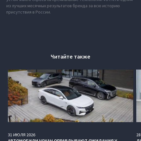
из лучших месячных результатов бренда за всю историю
присутствия в России.
Читайте также
31
ИЮЛЯ
2026
28
АВТОМОБИЛИ VOYAH ОПРАВДЫВАЮТ ОЖИДАНИЯ У
Д