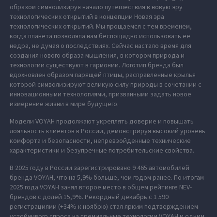
образом символизируя начало путешествия в новую эру
технологических открытий в концепции Новая эра
технологических открытий. Мы прощаемся с тем временем,
когда планета позволяла нам беспощадно использовать ее
недра, не думая о последствиях. Сейчас настало время для
создания нового образа мышления, в котором природа и
технологии существуют в гармонии. Логотип бренда был
вдохновлен образом парящей птицы, расправленные крылья
которой символизируют великую силу природы в сочетании с
инновационными технологиями, призванными задать новое
измерение жизни в мире будущего.
Модели VOYAH продолжают укреплять доверие и повышать
лояльность клиентов в России, демонстрируя высокий уровень
комфорта и безопасности, непревзойденные технические
характеристики и безупречные потребительские свойства.
В 2025 году в России зарегистрировано 9 465 автомобилей
бренда VOYAH, что на 5,9% больше, чем годом ранее. По итогам
2025 года VOYAH занял второе место в общем рейтинге NEV-
брендов с долей 15,9%. Рекордный декабрь с 1 590
регистрациями (+34% к ноябрю) стал ярким подтверждением
устойчивого спроса на премиальные технологии VOYAH и одним