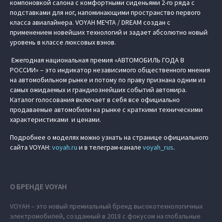
компоновкой салона с комфортными сиденьями 2-го ряда с
подставками для ног, напоминающими пространство первого
класса авиалайнера. VOYAH МЕЧТА / DREAM создан с
применением новейших технологий и задает абсолютно новый
уровень в классе люксовых вэнов.
Ежегодная национальная премия «АВТОМОБИЛЬ ГОДА В
РОССИИ» – это индикатор независимого общественного мнения
на автомобильном рынке и потому по праву признана одним из
самых ожидаемых и грандиознейших событий автомира.
Каталог голосования включает в себя все официально
продаваемые автомобили на рынке с краткими техническими
характеристиками и ценами.
Подробнее о моделях можно узнать на странице официального
сайта VOYAH:
voyah.ru
и в телеграм-канале
voyah_rus
.
О БРЕНДЕ VOYAH
VOYAH – это новый премиальный бренд высокотехнологичных
электромобилей, созданный в 2018 с фокусом на глобальные