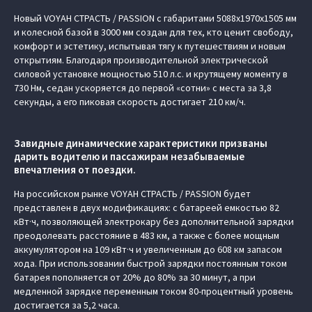
Новый VOYAH СТРАСТЬ / PASSION с габаритами 5088х1970х1505 мм
и колесной базой в 3000 мм создан для тех, кто ценит свободу,
комфорт и эстетику, испытывая тягу к путешествиям и новым
открытиям. Благодаря производительной электрической
силовой установке мощностью 510 л.с. и крутящему моменту в
730 Нм, седан ускоряется до первой «сотни» с места за 3,8
секунды, а его пиковая скорость достигает 210 км/ч.
Завидные динамические характеристики призваны
дарить водителю и пассажирам незабываемые
впечатления от поездки.
На российском рынке VOYAH СТРАСТЬ / PASSION будет
представлен в двух модификациях: с батареей емкостью 82
кВт·ч, позволяющей электрокару без дополнительной зарядки
преодолевать расстояние в 483 км, а также с более мощным
аккумулятором на 109 кВт·ч и увеличенным до 608 км запасом
хода. При использовании быстрой зарядки постоянным током
батарея пополняется от 20% до 80% за 30 минут, а при
медленной зарядке переменным током 80-процентный уровень
достигается за 5,2 часа.