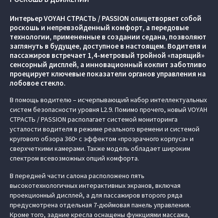
Интерьер VOYAH СТРАСТЬ / PASSION олицетворяет собой
роскошь и непревзойденный комфорт, а передовые
технологии, примененные в создании седана, позволяют
заглянуть в будущее, доступное в настоящем. Водителя и
пассажиров встречает 1,4-метровый тройной «парящий»
сенсорный дисплей, а инновационный кокпит заботливо
проецирует ключевые показатели органов управления на
лобовое стекло.
В помощь водителю – исчерпывающий набор интеллектуальных
систем безопасности уровня L2.9. Помимо прочего, новый VOYAH
СТРАСТЬ / PASSION располагает системой мониторинга
усталости водителя в режиме реального времени и системой
кругового обзора 360◦ c эффектом «прозрачного корпуса» и
сверхчеткими камерами. Также модель обладает широким
спектром всевозможных опций комфорта.
В передней части салона расположено пять
высокотехнологичных интерактивных экранов, включая
проекционный дисплей, а для пассажиров второго ряда
предусмотрена отдельная 7-дюймовая панель управления.
Кроме того, задние кресла оснащены функциями массажа,