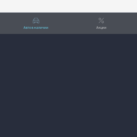
Авто в наличии
Акции
Вверх
VOYAH Рось-Авто
+7 (855) 277-00-88