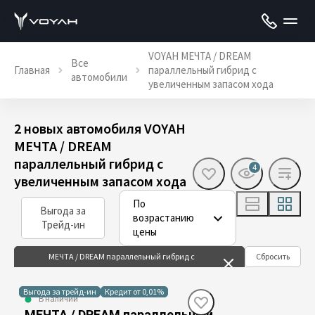
VOYAH МЕЧТА / DREAM
Все
Главная
параллельный гибрид с
автомобили
увеличенным запасом хода
2 новых автомобиля VOYAH
МЕЧТА / DREAM
параллельный гибрид с
4
увеличенным запасом хода
По
Выгода за
возрастанию
Трейд-ин
цены
МЕЧТА / DREAM параллельный гибрид с
Сбросить
увеличенным запасом хода
Выгода за трейд-ин
Кредит от 0,01%
В наличии
МЕЧТА / DREAM параллельный