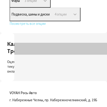
Фары
3 опции
Подвеска, шины и диски
4 опции
Посмотреть все опции
Калькулятор
Трейд-ин
ОЦЕНИТЬ
Оцените свой
текущий автомобиль
онлайн
VOYAH Рось-Авто
г. Набережные Челны, пр. Набережночелнинский, д. 19Б