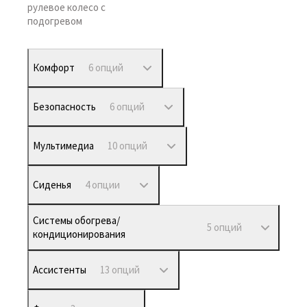
рулевое колесо с
подогревом
Комфорт
6 опций
Безопасность
6 опций
Мультимедиа
10 опций
Сиденья
4 опции
Системы обогрева/
5 опций
кондиционирования
Ассистенты
13 опций