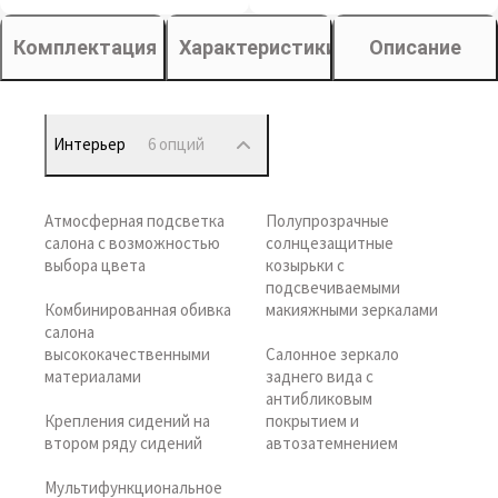
Комплектация
Характеристики
Описание
Интерьер
6 опций
Атмосферная подсветка
Полупрозрачные
салона с возможностью
солнцезащитные
выбора цвета
козырьки с
подсвечиваемыми
Комбинированная обивка
макияжными зеркалами
салона
высококачественными
Салонное зеркало
материалами
заднего вида с
антибликовым
Крепления сидений на
покрытием и
втором ряду сидений
автозатемнением
Мультифункциональное