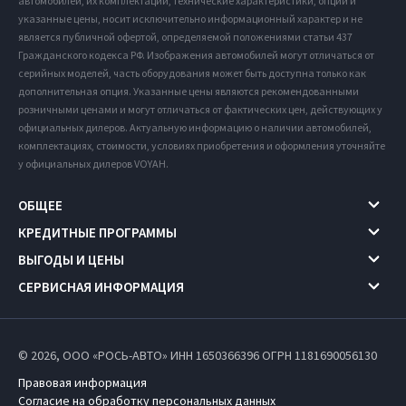
автомобилей, их комплектации, технические характеристики, опции и
указанные цены, носит исключительно информационный характер и не
является публичной офертой, определяемой положениями статьи 437
Гражданского кодекса РФ. Изображения автомобилей могут отличаться от
серийных моделей, часть оборудования может быть доступна только как
дополнительная опция. Указанные цены являются рекомендованными
розничными ценами и могут отличаться от фактических цен, действующих у
официальных дилеров. Актуальную информацию о наличии автомобилей,
комплектациях, стоимости, условиях приобретения и оформления уточняйте
у официальных дилеров VOYAH.
ОБЩЕЕ
КРЕДИТНЫЕ ПРОГРАММЫ
ВЫГОДЫ И ЦЕНЫ
СЕРВИСНАЯ ИНФОРМАЦИЯ
© 2026, ООО «РОСЬ-АВТО» ИНН 1650366396
ОГРН 1181690056130
Правовая информация
Согласие на обработку персональных данных