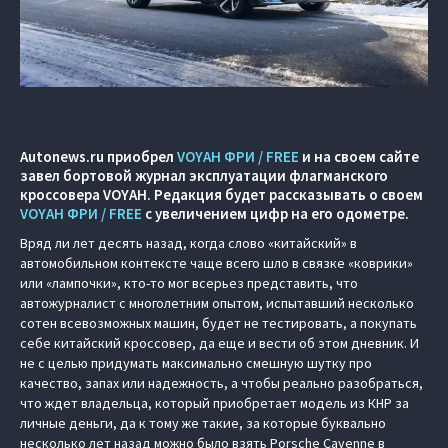
Autonews.ru приобрел
VOYAH ФРИ / FREE
и на своем сайте
завел бортовой журнал эксплуатации флагманского
кроссовера VOYAH. Редакция будет рассказывать о своем
VOYAH ФРИ / FREE
с увеличением цифр на его одометре.
Вряд ли лет десять назад, когда слово «китайский» в
автомобильном контексте чаще всего шло в связке «коврики»
или «лампочки», кто-то мог всерьез представить, что
автожурналист с многолетним опытом, испытавший несколько
сотен всевозможных машин, будет не тестировать, а покупать
себе китайский кроссовер, да еще и вести об этом дневник. И
не с целью придумать максимально смешную шутку про
качество, запах или надежность, а чтобы реально разобраться,
что ждет владельца, который приобретает модель из КНР за
личные деньги, да к тому же такие, за которые буквально
несколько лет назад можно было взять Porsche Cayenne в