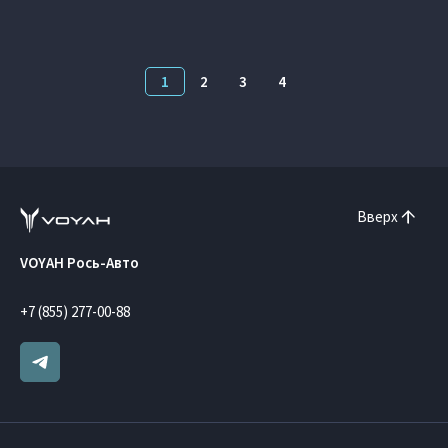
1
2
3
4
Вверх
VOYAH Рось-Авто
+7 (855) 277-00-88