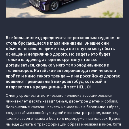
Все больше звезд предпочитают роскошным седанам не
столь бросающиеся в глаза минивэны. Внешне они
обычно не сильно приметны, а вот внутри могут быть
оснащены неприлично дорого. Но видеть это будет
только владелец, а люди вокруг могут только
догадываться, сколько у него там холодильников и
телевизоров. Китайские автопроизводители не могли
пройти и мимо такого тренда — и на российских дорогах
появился премиальный микроавтобус, который и
отправился на редакционный тест HELLO!
C чем у среднестатистического человека ассоциировался
минивэн лет десять назад? Семья, двое-трое детей и собака,
бесконечные коляски, пакеты из магазина в багажнике. Образ,
созданный массовой культурой и кинаматрографом, кажется,
крепко засел в наших и без того перегруженных головах. Будем
мы еще думать о трансформации образа минивэна в мире. Хотя