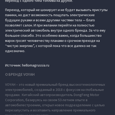
переход с одного типа топлива на другое.
Переход, который не шокирует и не будет вызывать приступы
паники, но даст возможность пощупать электрические
будущее руками и всеми другими частями тела — благо
позволяет салон. И при желании перейти на полностью
электрический автомобиль внутри одного бренда. За что ему
большое спасибо. Это особенно важно, когда большинство
марок грозят человечеству планами о срочном преходе на
“чистую энергию”, с которой пока что все далеко не так
однозначно.
Источник: hellomagrussia.ru
О БРЕНДЕ VOYAH
VOYAH – это новый премиальный бренд высокотехнологичных
электромобилей, созданный в 2018 с фокусом на глобальные
продажи. Китайский автопроизводитель DongFeng Motor
Corporation, базируясь на своем 53-летнем опыте в
автомобилестроении, открыл новое подразделение с целью
перезапустить и возглавить направление премиального