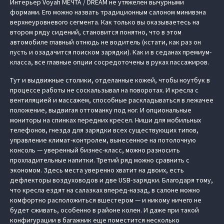
Интерьер Voyah МЕЧТА / DREAM не утяжелен вычурными
формами. Его можно назвать традиционным салоном минивэна
верхнеуровневого сегмента. Как только вы оказываетесь на
втором ряду сидений, становится понятно, что в этом
автомобиле главный отнюдь не водитель (кстати, как раз он
пусть и озадачится поиском зарядки). Как и в седанах премиум-
класса, все главные опции сосредоточены в руках пассажиров.
Тут и выдвижные столики, отделанные кожей, чтобы ноутбук в
процессе работы не соскальзывал на поворотах. И кресла с
вентиляцией и массажем, способные раскладываться в лежачее
положение, выдвигая оттоманку под ног. И опциональные
мониторы на спинках передних кресел. Ниши для мобильных
телефонов, гнезда для зарядки всех существующих типов,
управление климат-контролем, вынесенное на потолочную
консоль — уверенный бизнес-класс, можно разносить
прохладительные напитки. Третий ряд можно сравнить с
экономом. Здесь места уверенно хватит на двоих, есть
дефлекторы воздуховодов и две USB-зарядки. Благодаря тому,
что кресла ездят на салазках вперед-назад, в салоне можно
комфортно расположиться вшестером — и никому ничего не
будет сживать, особенно в районе колен. И даже при такой
конфигурации в багажник еще поместится несколько