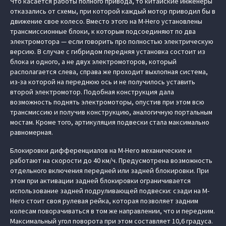
Что касается работы полного привода, то китайские инженеры
отказались от схемы, при которой каждый мотор приводил бы в
движение свое колесо. Вместо этого на M-Hero установлены
трансмиссионные блоки, к которым подсоединяют по два
электромотора — если говорить про полностью электрическую
версию. В случае с гибридом передняя установка состоит из
блока и одного, а не двух электромоторов, который
располагается слева, справа же проходит выхлопная система,
из-за которой на переднюю ось и не получилось уставить
второй электромотор. Подобная конструкция дала
возможность поднять электромоторы, опустив при этом всю
трансмиссию и получив конструкцию, аналогичную портальным
мостам. Кроме того, артикуляция подвески стала максимально
равномерная.
Блокировки дифференциалов на M-Hero механические и
работают на скорости до 40 км/ч. Предусмотрена возможность
отдельного включения передней или задней блокировки. При
этом при активации задней блокировки ограничивается
использование задней подруливающей подвески: сзади на M-
Hero стоит своя рулевая рейка, которая позволяет задним
колесам поворачиваться в том же направлении, что и передним.
Максимальный угол поворота при этом составляет 10,6 градуса.