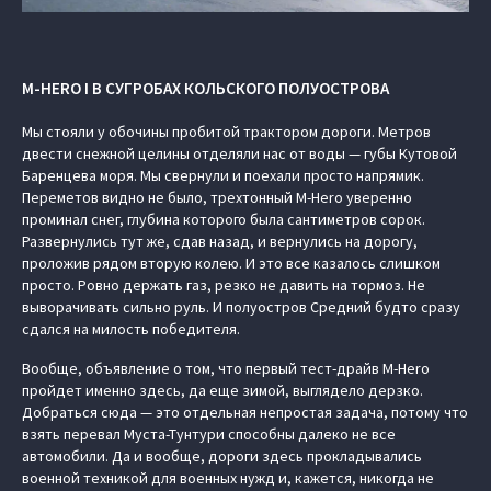
M-HERO I В СУГРОБАХ КОЛЬСКОГО ПОЛУОСТРОВА
Мы стояли у обочины пробитой трактором дороги. Метров
двести снежной целины отделяли нас от воды — губы Кутовой
Баренцева моря. Мы свернули и поехали просто напрямик.
Переметов видно не было, трехтонный M-Hero уверенно
проминал снег, глубина которого была сантиметров сорок.
Развернулись тут же, сдав назад, и вернулись на дорогу,
проложив рядом вторую колею. И это все казалось слишком
просто. Ровно держать газ, резко не давить на тормоз. Не
выворачивать сильно руль. И полуостров Средний будто сразу
сдался на милость победителя.
Вообще, объявление о том, что первый тест-драйв M-Hero
пройдет именно здесь, да еще зимой, выглядело дерзко.
Добраться сюда — это отдельная непростая задача, потому что
взять перевал Муста-Тунтури способны далеко не все
автомобили. Да и вообще, дороги здесь прокладывались
военной техникой для военных нужд и, кажется, никогда не