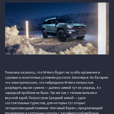
Поначалу казалось, что M-Hero будет не особо органичен в
суровых и аскетичных условиях русского Заполярья. Но батареи
что электрического, что гибридного M-Hero полностью
разрядить мы не сумели — далеко зимой тут не уедешь. А с
зарядкой проблем не было. Так же как с теплым жильем и
вкусной едой. Полуостров Средний зимой — удел
состоятельных туристов, для которых тут открыт
четырехзвездный глэмпинг «Китовый берег», предлагающий
проживание в купольных шатрах с дизайнерской мебелью,