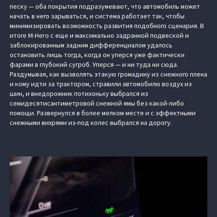
песку — оба покрытия подразумевают, что автомобиль может
начать в него зарываться, и система работает так, чтобы
минимизировать возможность развития подобного сценария. В
итоге M-Hero с еще и максимально задранной подвеской и
заблокированным задним дифференциалом удалось
остановить лишь тогда, когда он уперся уже фактически
фарами в глубокий сугроб. Уперся — и ни туда ни сюда.
Раздумывая, как вызволять этакую громадину из снежного плена
и кому идти за трактором, стравили автомобилю воздух из
шин, и внедорожник потихоньку выбрался из
семидесятисантиметровой снежной ямы без какой-либо
помощи. Развернулся в более мелком месте и с эффектными
снежными вихрями из-под колес выбрался на дорогу.