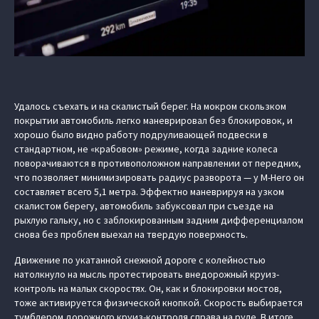
Удалось съехать и на скалистый берег. На мокром скользком
покрытии автомобиль легко маневрировал без блокировок, и
хорошо было видно работу подруливающей подвески в
стандартном, не «крабовом» режиме, когда задние колеса
поворачиваются в противоположном направлении от передних,
что позволяет минимизировать радиус разворота — у M-Hero он
составляет всего 5,1 метра. Эффектно маневрируя на узком
скалистом берегу, автомобиль забуксовал при съезде на
рыхлую гальку, но с заблокированным задним дифференциалом
снова без проблем выехал на твердую поверхность.
Движение по укатанной снежной дороге с колейностью
натолкнуло на мысль протестировать внедорожный круиз-
контроль на малых скоростях. Он, как и блокировки мостов,
тоже активируется физической кнопкой. Скорость выбирается
тумблером дорожного круиз-контроля справа на руле. В итоге