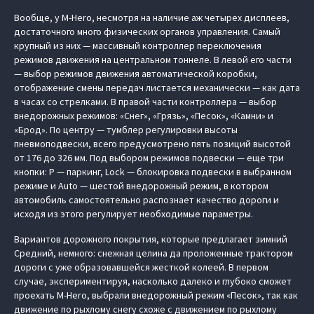
Вообще, у M-Hero, несмотря на наличие аж четырех дисплеев,
достаточного много физических органов управления. Самый
крупный из них — массивный контроллер переключения
режимов движения на центральном тоннеле. В левой его части
— выбор режимов движения автоматической коробки,
отображение смены передач листается механически — как дата
в часах со стрелками. В правой части контроллера — выбор
внедорожных режимов: «Снег», «Грязь», «Песок», «Камни» и
«Брод». По центру — тумблер регулировки высоты
пневмоподвески, всего предусмотрено пять позиций высотой
от 176 до 326 мм. Под выбором режимов подвески — еще три
кнопки: P — паркинг, Lock — блокировка подвески в выбранном
режиме и Auto — шестой внедорожный режим, в котором
автомобиль самостоятельно распознает качество дороги и
исходя из этого регулирует необходимые параметры.
Вариантов дорожного покрытия, которые предлагает зимний
Средний, немного: снежная целина да проложенные трактором
дороги с уже образовавшейся жесткой колеей. В первом
случае, экспериментируя, насколько далеко и глубоко сможет
проехать M-Hero, выбрали внедорожный режим «Песок», так как
движение по рыхлому снегу схоже с движением по рыхлому