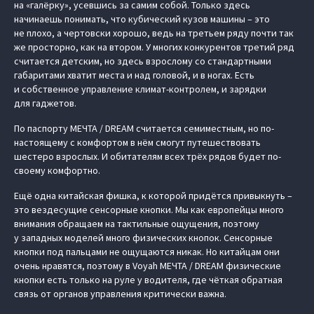
на «галёрку», усевшись за самим собой. Только здесь
начинаешь понимать, что кубический кузов машины – это
не плохо, а чертовски хорошо, ведь на третьем ряду почти так
же просторно, как на втором. У многих конкурентов третий ряд
считается детским, но здесь взрослому со стандартными
габаритами хватит места и над головой, и в ногах. Есть
и собственное управление климат-контролем, и зарядки
для гаджетов.
По паспорту МЕЧТА / DREAM считается семиместным, но по-
настоящему с комфортом в нём смогут путешествовать
шестеро взрослых. И обитателям всех трёх рядов будет по-
своему комфортно.
Ещё одна китайская фишка, к которой придётся привыкнуть –
это вездесущие сенсорные кнопки. Мы как европейцы много
внимания обращаем на тактильные ощущения, поэтому
у западных моделей много физических кнопок. Сенсорные
кнопки под пальцами не ощущаются никак. Но китайцам они
очень нравятся, поэтому в Voyah МЕЧТА / DREAM физические
кнопки есть только на руле у водителя, где чёткая обратная
связь от органов управления критически важна.