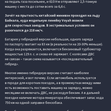
на педаль газа посильнее, и 610 Н·м отправляют 2,5-тонную
машину с места до сотни всего за 6,6 с.
Зачёт на прыткость китайский минивэн проходил на льду
Байкала, куда модельную линейку Voyah возили
для скоростных заездов. В экстремальных условиях он
разогнался до 218 км/ч.
Батарея у гибридной версии небольшая, одного заряда
по паспорту хватает на 83 км (в реальности на 20-30% меньше).
Когда она разряжается, включается бензиновый турбомотор
мощностью 129 л. с. и снова её заряжает. С колёсами ДВС
не связан – такая схема называется «последовательный
гибрид».
Многие именно гибридную версию считают наиболее
интересной, и вот почему. Если автомобиль используется
в городе для коротких поездок, а в промежутках между ними
есть возможность поставить машину на зарядку, можно
месяцами не включать ДВС, не расходуя бензин. А в дальней
поездке наличие мотора-генератора обеспечивает запас хода
750 км на одной заправке бензобака.