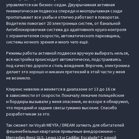
управляется как бизнес-седан. Двухрычажная активная
пневматическая подвеска спереди и многорычажная сзади
проглатывают все ухабы и отлично работают в поворотах.
Водителю помогают 20 электронных систем, от банальной
Антиблокировочная система до адаптивного круиз-контроля
с ограничителем скорости, автоматического парковщика,
системы ночного зрения и много чего ещё.
Режимы работы активной подвески вручную выбирать нельзя,
вся настройка происходит автоматически, подстраиваясь
под качество дороги и стиль вождения. Впрочем, электроника
делает это хорошо и никаких претензий в этой части у меня
не возникло.
Клиренс невелик и меняется в диапазоне от 13 до 16 см
в зависимости от скорости. Поначалу лежачие полицейские
и бордюры вызывали у меня опасения, но вскоре я обнаружил,
что передний и задние свесы гуманно высокие. Спасибо
разработчикам за это.
Так сможет ли Voyah МЕЧТА / DREAM затмить для обитателей
фешенебельных кварталов привычные внедорожники –
Mercedes-Benz GLS, Lexus LX и Cadillac Escalade? С одной