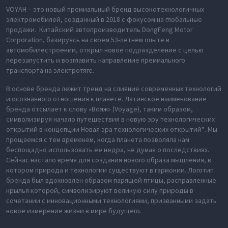
VOYAH – это новый премиальный бренд высокотехнологичных
электромобилей, созданный в 2018 с фокусом на глобальные
продажи. Китайский автопроизводитель DongFeng Motor
Corporation, базируясь на своем 53-летнем опыте в
автомобилестроении, открыл новое подразделение с целью
перезапустить и возглавить направление премиального
транспорта на электротяге.
В основе бренда лежит тренд на слияние современных технологий
и осознанного отношения к планете. Латинское наименование
бренда отсылает к слову «Вояж» (Voyage), таким образом,
символизируя начало путешествия в новую эру технологических
открытий в концепции Новая эра технологических открытий*. Мы
прощаемся с тем временем, когда планета позволяла нам
беспощадно использовать ее недра, не думая о последствиях.
Сейчас настало время для создания нового образа мышления, в
котором природа и технологии существуют в гармонии. Логотип
бренда был вдохновлен образом парящей птицы, расправленные
крылья которой, символизируют великую силу природы в
сочетании с инновационными технологиями, призванными задать
новое измерение жизни в мире будущего.