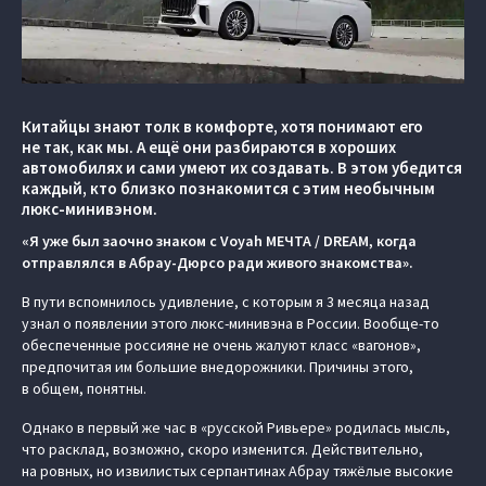
Китайцы знают толк в комфорте, хотя понимают его
не так, как мы. А ещё они разбираются в хороших
автомобилях и сами умеют их создавать. В этом убедится
каждый, кто близко познакомится с этим необычным
люкс-минивэном.
«Я уже был заочно знаком с Voyah МЕЧТА / DREAM, когда
отправлялся в Абрау-Дюрсо ради живого знакомства».
В пути вспомнилось удивление, с которым я 3 месяца назад
узнал о появлении этого люкс-минивэна в России. Вообще-то
обеспеченные россияне не очень жалуют класс «вагонов»,
предпочитая им большие внедорожники. Причины этого,
в общем, понятны.
Однако в первый же час в «русской Ривьере» родилась мысль,
что расклад, возможно, скоро изменится. Действительно,
на ровных, но извилистых серпантинах Абрау тяжёлые высокие