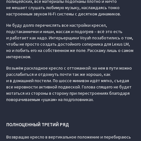
полицейских, все материалы подогнаны плотно и ничто
не мешает слушать любимую музыку, наслаждаясь тонко
настроенным звуком Hi-Fi системы с десятком динамиков.
Не буду долго перечислять все настройки кресел,
подстаканнички и ниши, массаж и подогрев – всё это есть
и работает как надо. Интерьерщики Voyah позаботились о том,
чтобы не просто создать достойного соперника для Lexus LM,
но и побить его на собственном же поле. Расскажу лишь о самом
интересном.
Возьмём раскладное кресло с оттоманкой: на нем в пути можно
расслабиться и отдохнуть почти так же хорошо, как
и в домашней постели. По шоссе минивэн идёт мягко, съедая
все неровности активной подвеской. Голова спящего не будет
мотаться из стороны в сторону при перестроениях благодаря
поворачиваемым «ушкам» на подголовниках.
ПОЛНОЦЕННЫЙ ТРЕТИЙ РЯД
Возвращаю кресло в вертикальное положение и перебираюсь