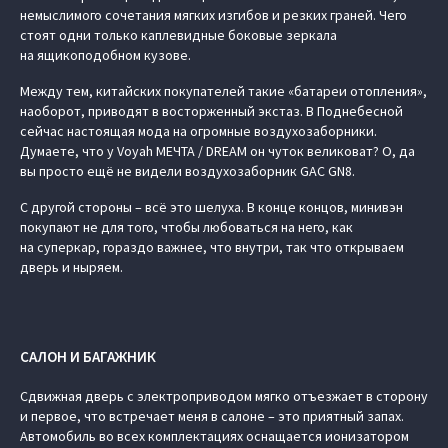
немыслимого сочетания мягких изгибов и резких граней. Чего
стоят одни только каплевидные боковые зеркала
на ящикоподобном кузове.
Между тем, китайских покупателей такие «батареи отопления»,
наоборот, приводят в восторженный экстаз. В Поднебесной
сейчас настоящая мода на огромные воздухозаборники.
Думаете, что у Voyah МЕЧТА / DREAM он чуток великоват? О, да
вы просто ещё не видели воздухозаборник GAC GN8.
С другой стороны – всё это шелуха. В конце концов, минивэн
покупают не для того, чтобы любоваться на него, как
на суперкар, гораздо важнее, что внутри, так что открываем
дверь и ныряем.
САЛОН И БАГАЖНИК
Сдвижная дверь с электроприводом мягко отъезжает в сторону
и первое, что встречает меня в салоне – это приятный запах.
Автомобиль во всех комплектациях оснащается ионизатором