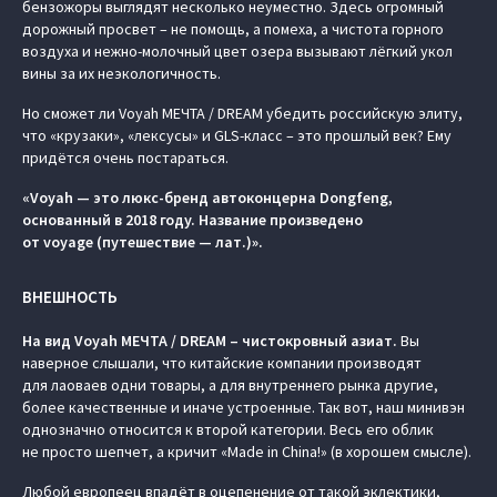
бензожоры выглядят несколько неуместно. Здесь огромный
дорожный просвет – не помощь, а помеха, а чистота горного
воздуха и нежно-молочный цвет озера вызывают лёгкий укол
вины за их неэкологичность.
Но сможет ли Voyah МЕЧТА / DREAM убедить российскую элиту,
что «крузаки», «лексусы» и GLS-класс – это прошлый век? Ему
придётся очень постараться.
«Voyah — это люкс-бренд автоконцерна Dongfeng,
основанный в 2018 году. Название произведено
от voyage (путешествие — лат.)».
ВНЕШНОСТЬ
На вид Voyah МЕЧТА / DREAM – чистокровный азиат.
Вы
наверное слышали, что китайские компании производят
для лаоваев одни товары, а для внутреннего рынка другие,
более качественные и иначе устроенные. Так вот, наш минивэн
однозначно относится к второй категории. Весь его облик
не просто шепчет, а кричит «Made in China!» (в хорошем смысле).
Любой европеец впадёт в оцепенение от такой эклектики,