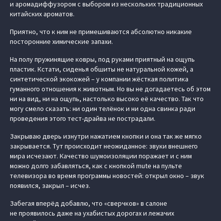
и аромадиффузором с выбором из нескольких традиционных
китайских ароматов.
Приятно, что к ним не примешиваются абсолютно никакие
посторонние химические запахи.
На полу пружинящие ковры, под руками приятный на ощупь
пластик. Кстати, сиденья обшиты не натуральной кожей, а
синтетической экокожей – у компании жёсткая политика
гуманного отношения к животным. Но вы не догадаетесь об этом
ни на вид, ни на ощупь, настолько высоко её качество. Так что
могу смело сказать: ни один телёнок и ни одна свинка ради
проведения этого тест-драйва не пострадали.
Закрываю дверь изнутри нажатием кнопки и она так же мягко
закрывается. Тут происходит неожиданное: звуки внешнего
мира исчезают. Качество шумоизоляции поражает и с ним
можно долго забавляться, как с кнопкой mute на пульте
телевизора во время программы новостей: открыл окно – звук
появился, закрыл – исчез.
Забегая вперёд добавлю, что «сверчков» в салоне
не проявилось даже на ухабистых дорогах и лежачих