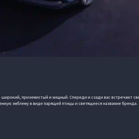
– широкий, приземистый и хищный. Спереди и сзади вас встречают с
нную эмблему в виде парящей птицы и светящееся название бренда.