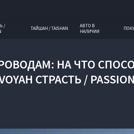
Ь /
АВТО В
ТАЙШАН / TAISHAN
ПОК
N
НАЛИЧИИ
РОВОДАМ: НА ЧТО СПОС
VOYAH СТРАСТЬ / PASSIO