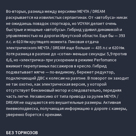
Во-вторых, разница между версиями МЕЧТА / DREAM
раскрывается на извилистых серпантинах. От «автобуса» никак
не ожидаешь повадок спорткара, но VOYAH делает очень
быстрые и мощные «автобусы». Гибрид удивил динамикой и
управляемостью на дорогах Иркутской области. Еще бы — 393
л.с. и 610 Нм крутящего момента. Пиковая отдача
электрического МЕЧТА / DREAM еще больше — 435 л.с и 620 Нм.
Хотя разница в разгоне до «сотни» меньше секунды: 5,9 против
6,6, но «электричка» при ускорении в режиме Perfomance
вжимает перепуганных пассажиров в кресло. Гибрид
подхватывает мягче — по-видимому, бережет редуктор,
подключающий ДВС к колесам на разгоне. В поворот он заходит
не так охотно, как электрическая версия, у которой
отсутствует бензиновый мотор и следовательно, передняя
часть легче. Независимо от типа привода за рулем МЕЧТА /
DREAM не ощущаются его внушительные размеры. Активная
пневмоподвеска, получающая информацию о дороге с камеры,
уверенно борется с кренами.
БЕЗ ТОРМОЗОВ