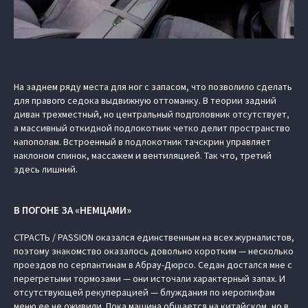
На заднем ряду места для ног с запасом, что позволило сделать
для правого седока выдвижную оттоманку. В теории задний
диван трехместный, но центральный подголовник отсутствует,
а массивный откидной подлокотник четко делит пространство
напополам. Встроенный в подлокотник тачскрин управляет
наклоном спинок, массажем и вентиляцией. Так что, третий
здесь лишний.
В ПОГОНЕ ЗА «НЕМЦАМИ»
СТРАСТЬ / PASSION оказался единственным на всех журналистов,
поэтому знакомство оказалось довольно коротким — несколько
проездов по серпантинам в Абрау-Дюрсо. Седан достался мне с
перегретыми тормозами — они источали характерный запах. И
отсутствующей рекуперацией — блуждания по иероглифам
меню ее не оживили. Пока машина общается на китайском, но в