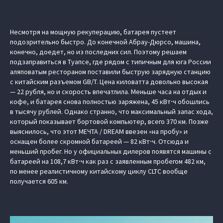
Несмотря на мощную рекуперацию, батарея пустеет
подозрительно быстро. До конечной Абрау-Дюрсо, машина,
конечно, доедет, но из последних сил. Поэтому решаем
подзаправиться в Туапсе, где рядом с типичным для юга России
аляповатым рестораном поставили быструю зарядную станцию
с китайским разъемом GB/T. Цена киловатта довольно высокая
— 22 рубля, но и скорость впечатлила. Меньше часа на отдых и
кофе, и батарея снова полностью заряжена, 45 кВт⋅ч обошлись
в тысячу рублей. Однако странно, что максимальный запас хода,
который показывает бортовой компьютер, всего 370 км. Позже
выяснилось, что этот МЕЧТА / DREAM ввезен «на пробу» и
оснащен более скромной батареей — 82 кВт⋅ч. Отсюда и
меньший пробег. Но у официальных дилеров появятся машины с
батареей на 108,7 кВт⋅ч как раз с заявленным пробегом 482 км,
по менее реалистичному китайскому циклу CLTC вообще
получается 605 км.