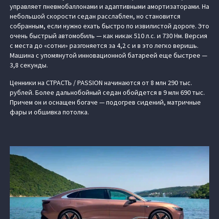
управляет пневмобаллонами и адаптивными амортизаторами. На
небольшой скорости седан расслаблен, но становится
собранным, если нужно ехать быстро по извилистой дороге. Это
очень быстрый автомобиль — как никак 510 л.с. и 730 Нм. Версия
с места до «сотни» разгоняется за 4,2 с и в это легко веришь.
Машина с упомянутой инновационной батареей еще быстрее —
3,8 секунды.
Ценники на СТРАСТЬ / PASSION начинаются от 8 млн 290 тыс.
рублей. Более дальнобойный седан обойдется в 9 млн 690 тыс.
Причем он и оснащен богаче — подогрев сидений, матричные
фары и обшивка потолка.