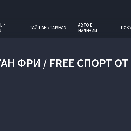
Ь /
АВТО В
ТАЙШАН / TAISHAN
ПОК
N
НАЛИЧИИ
AH ФРИ / FREE СПОРТ О