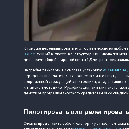
К тому же перепланировать этот объем можно на любой в
DREAM
лучший в классе. Конструкторы минивэна примени
дисплеями общей шириной почти 1,5 метра и премиальны
На гребне технологий и силовая установка:
VOYAH МЕЧТА 
передовая пневматическая подвеска с интеллектуальным
современной страхующей электроники, от адаптивного кр
китайской методике . Русификация, зимний пакет, навиг
действие программы льготного кредитования со скидкой 
Пилотировать или делегироват
Сложно представить себе «телепорт» уютнее, чем кожан