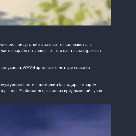
чного присутствия в разных точках планеты, а
час не заработать вновь: оттого нас так раздражают
м преуспели. VOYAH предлагает четыре способа
ксимум уверенности в движении благодаря четырем
ду — два. Разбираемся, какое из предложений лучше