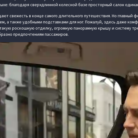
тдыхе: благодаря сверхдлинной колесной базе просторный салон одина
ют свежесть в конце самого длительного путешествия. Но главный фо
м, а также удобными подставками для ног. Пожалуй, здесь даже комф
акую роскошную отделку, огромную панорамную крышу и систему тре
разно предпочтениям пассажиров.