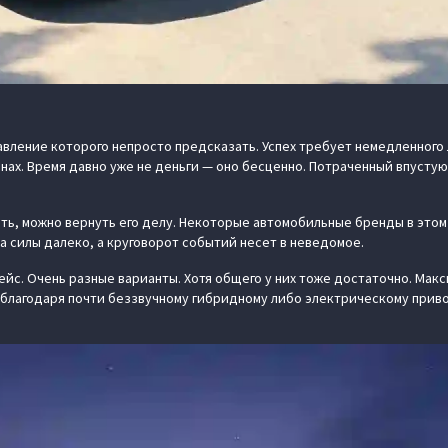
ение которого непросто предсказать. Успех требует немедленного ли
ах. Время давно уже не деньги — оно бесценно. Потраченный впустую 
тить, можно вернуть его делу. Некоторые автомобильные бренды в это
а силы далеко, а круговорот событий несет в неведомое.
ейс. Очень разные варианты. Хотя общего у них тоже достаточно. Ма
благодаря почти беззвучному гибридному либо электрическому приво