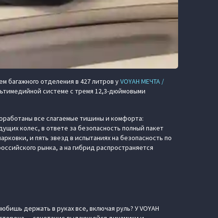
ем багажного отделения в 427 литров у
VOYAH МЕЧТА /
ультимедийной системе с тремя 12,3-дюймовыми
роработаны все слагаемые тишины и комфорта:
ущих колес, в ответе за безопасность полный пакет
рковки, и пять звезд в испытаниях на безопасность по
оссийского рынка, а на гибрид распространяется
 любишь держать в руках все, включая руль? У VOYAH