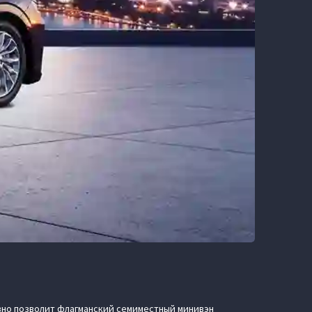
овно позволит флагманский семиместный минивэн