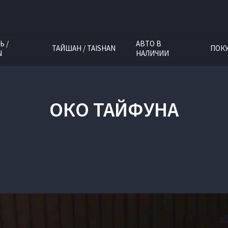
Ь /
АВТО В
ТАЙШАН / TAISHAN
ПОК
N
НАЛИЧИИ
ОКО ТАЙФУНА