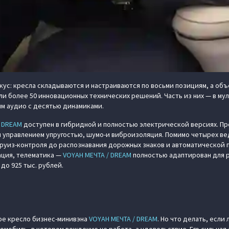
кус: кресла складываются и настраиваются по восьми позициям, а объ
ли более 50 инновационных технических решений. Часть из них — в м
м аудио с десятью динамиками.
/ DREAM
доступен в гибридной и полностью электрической версиях. П
 управлением упругостью, шумо-и виброизоляция. Помимо четырех вед
уиз-контроля до распознавания дорожных знаков и автоматической па
ация, телематика —
VOYAH МЕЧТА / DREAM
полностью адаптирован для р
до 925 тыс. рублей.
ь
ое кресло бизнес-минивэна
VOYAH МЕЧТА / DREAM
. Но что делать, если