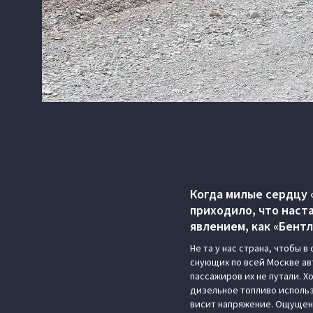
Когда милые сердцу 
приходило, что наст
явлением, как «Бент
Не та у нас страна, чтобы 
снующих по всей Москве ав
пассажиров их не путали. Х
дизельное топливо использу
висит напряжение. Ощущени