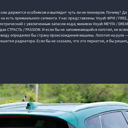
ссии держится особняком и выглядит чуть ли не пионером. Почему? Да
 на есть премиального сегмента. У нас представлены: Voyah ФРИ / FRE
ектрический с увеличенным запасом хода; минивэн Voyah МЕЧТА / DREA
ан СТРАСТЬ / PASSION. И если бы не запоминающийся логотип, не вся
виду определил бы страну происхождения машины. Логотип на руле —
 решетке радиатора. Если бы не сказали, что это пернатое, я бы решил