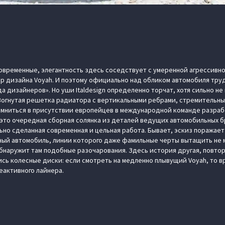
овременные, элегантность здесь соседствует с умеренной агрессивн
ор дизайна Voyah. И поэтому официально над обликом автомобиля тр
а дизайнеров». Но уши Italdesign определенно торчат, хотя сильно н
Вогнутая решетка радиатора с вертикальными ребрами, стремительны
омниться в присутствии европейцев в международной команде разраб
 это очередная сборная солянка из деталей ведущих автомобильных б
ьно сделанная современная и цельная работа. Бывает, эскиз поража
ный автомобиль, линии которого даже фамильные черты вытащить не м
обнаружит там подобные разочарования. Здесь история другая, повто
ись колесные диски: если смотреть на медленно плывущий Voyah, то 
еактивного лайнера.