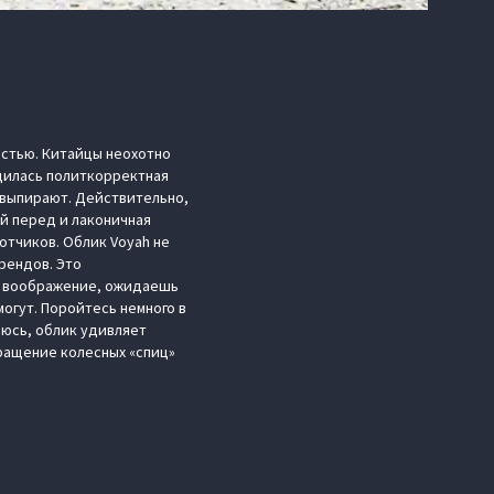
остью. Китайцы неохотно
удилась политкорректная
е выпирают. Действительно,
й перед и лаконичная
отчиков. Облик Voyah не
рендов. Это
ет воображение, ожидаешь
огут. Поройтесь немного в
рюсь, облик удивляет
вращение колесных «спиц»