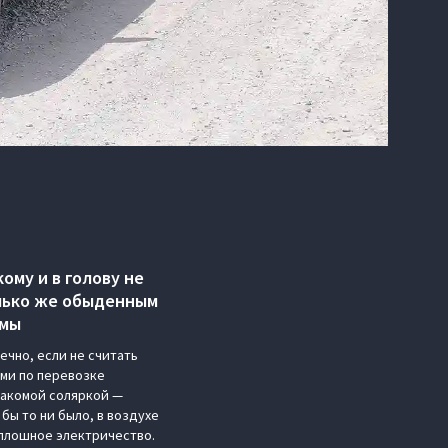
ому и в голову не
олько же обыденным
умы
ечно, если не считать
ами по перевозке
знакомой соляркой —
бы то ни было, в воздухе
сплошное электричество.