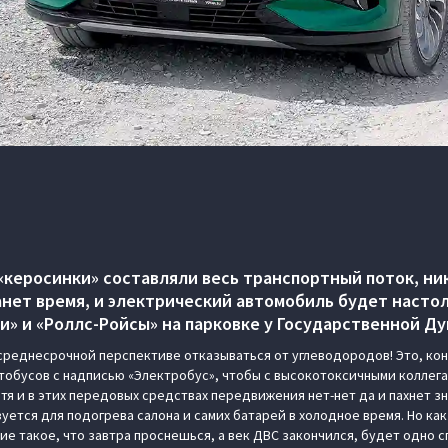
«керосинки» составляли весь транспортный поток, ник
анет время, и электрический автомобиль будет наст
ли» и «Роллс-Ройсы» на парковке у Государственной Д
в среднесрочной перспективе отказываться от углеводородов! Это, кон
тобусов с надписью «Электробус», чтобы с высокотоксичными коллег
отя и в этих передовых средствах передвижения нет-нет да и пахнет 
ется для подогрева салона и самих батарей в холодное время. Но как 
е такое, что завтра проснешься, а век ДВС закончился, будет одно 