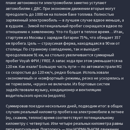
плане автономности электромобили заметно уступают
автомобилям с ДВС. При экономном движении вторые могут
преодолеть до 1000 км на полном баке топлива. Полностью
заряженный электромобиль — в лучшем случае вдвое меньше, а
в худшем… Зимой потенциальный пробег сокращался вдвое по
отношению к заявленному. Что-то будет в теплое время… Итак,
стартуем из Москвы с зарядом батареи 75 %, что обещает 357
км пробега. Цель — страусиная ферма, находящаяся в 90 км от
столицы. По странному совпадению, так и выходит:
преодолеваем 91 км, на столько увеличивается суммарный
пробег Voyah ФРИ / FREE. А запас хода при этом уменьшается на
120 км. Как ехали? Большую часть пути — по автомагистрали М2
со скоростью до 120 км/ч, редко больше. Использовали
«экономичный» и «комфортный» режимы, резко не ускорялись и
не тормозили, «круиз» не включали. Из бортовых систем
задействовали музыку, кондиционер и вентиляцию
водительского кресла (недолго).
Суммировав поездки нескольких дней, подводим итог: в общих
случаях реальный километр пробега на электромобиле в летнее
(ну, скажем, теплое) время соответствует потенциальному
километру с четвертью. Или четыре реальных километра равны
пяти виртуальным. Повторюсь — при НОРМАЛЬНОМ движении,