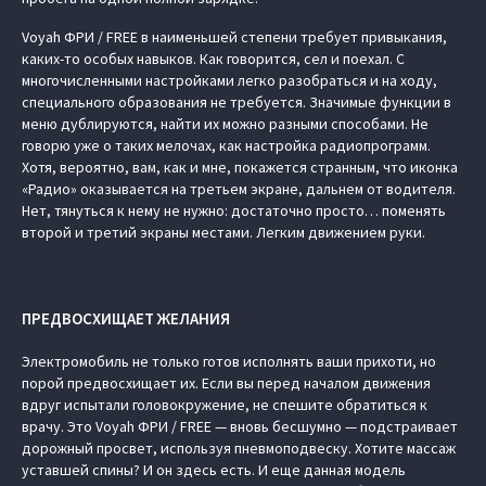
Voyah ФРИ / FREE в наименьшей степени требует привыкания,
каких-то особых навыков. Как говорится, сел и поехал. С
многочисленными настройками легко разобраться и на ходу,
специального образования не требуется. Значимые функции в
меню дублируются, найти их можно разными способами. Не
говорю уже о таких мелочах, как настройка радиопрограмм.
Хотя, вероятно, вам, как и мне, покажется странным, что иконка
«Радио» оказывается на третьем экране, дальнем от водителя.
Нет, тянуться к нему не нужно: достаточно просто… поменять
второй и третий экраны местами. Легким движением руки.
ПРЕДВОСХИЩАЕТ ЖЕЛАНИЯ
Электромобиль не только готов исполнять ваши прихоти, но
порой предвосхищает их. Если вы перед началом движения
вдруг испытали головокружение, не спешите обратиться к
врачу. Это Voyah ФРИ / FREE — вновь бесшумно — подстраивает
дорожный просвет, используя пневмоподвеску. Хотите массаж
уставшей спины? И он здесь есть. И еще данная модель