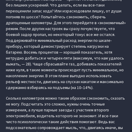
без лишних ускорений. Что делать, если вы все-таки
переоценили запас хода? Или израсходовали лишку, от души
погоняв по шоссе? Попытайтесь сэкономить, сберечь
драгоценные километры. Для этого перейдите в «экономичный»
режим. После других настроек вы сразу почувствуете, что
боевой задор пропал, но некоторый тонус все же остался.
Поддерживайте минимальный расход энергии по шкале-
прибору, который демонстрирует степень нагрузки на
батарею. Восемь процентов — хороший показатель, хотя
нетрудно добиться и четырех-пяти (максимум, что нам удалось
выжать, — 28). Чаще сбрасывайте газ, добиваясь показателей
ниже нуля, в такие моменты происходит пусть минимальное, но
накопление энергии. В этом плане выгодно использовать
рельеф местности, двигаясь на спусках накатом и максимально
сдержанно взбираясь на подъемы (на 10–14 %).
Сколько километров можно таким образом сэкономить, сказать
не могу. Подсчитать это сложно, нужны очень точные
измерения, а лучше парные заезды с участием второго
электромобиля, водитель которого не экономит. И все-таки
чисто психологически такие действия помогают. Ведь вас
подсознательно сопровождает мысль, что, двигаясь иначе, вы