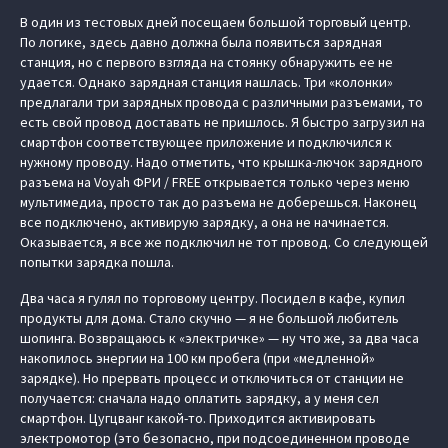
В один из тестовых дней посещаем большой торговый центр.
По логике, здесь давно должна была появиться зарядная
станция, но с первого взгляда на стоянку обнаружить ее не
удается. Однако зарядная станция нашлась. Три «колонки»
предлагали три зарядных провода с различными разъемами, то
есть свой провод доставать не пришлось. Я быстро загрузил на
смартфон соответствующее приложение и подключился к
нужному проводу. Надо отметить, что крышка-лючок зарядного
разъема на Voyah ФРИ / FREE открывается только через меню
мультимедиа, просто так до разъема не доберешься. Наконец
все подключено, активирую зарядку, а она не начинается.
Оказывается, я все же подключил не тот провод. Со следующей
попытки зарядка пошла.
Два часа я гулял по торговому центру. Посидел в кафе, купил
продукты для дома. Стало скучно — я не большой любитель
шопинга. Возвращаюсь к «электричке» — ну что же, за два часа
накопилось энергии на 100 км пробега (при «медленной»
зарядке). Но прервать процесс и отключиться от станции не
получается: сначала надо оплатить зарядку, а у меня сел
смартфон. Цугцванг какой-то. Приходится активировать
электромотор (это безопасно, при подсоединенном проводе