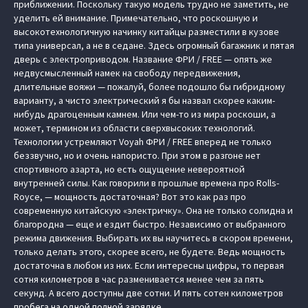
приближении. Поскольку такую модель трудно не заметить, не
уделить ей внимание. Примечательно, что роскошную и
высокотехнологичную начинку китайцы разместили в кузове
типа универсал, а не в седане. Здесь огромный багажник и пятая
дверь с электроприводом. Название ФРИ / FREE — опять же
недвусмысленный намек на свободу передвижения,
длительные вояжи — пожалуй, более подошло бы гибридному
варианту, а чисто электрический я бы назвал скорее каким-
нибудь драгоценным камнем. Или чем-то из мира роскоши, а
может, термином из области сверхвысоких технологий.
Технологии устремляют Voyah ФРИ / FREE вперед не только
беззвучно, но и очень напористо. При этом в разгоне нет
спортивного азарта, но есть ощущение невероятной
внутренней силы. Как говорили в прошлые времена про Rolls-
Royce, — мощность достаточная? Вот это как раз про
современную китайскую «электричку». Она не только солидна и
благородна — еще и ездит быстро. Независимо от выбранного
режима движения. Выбирать их вы научитесь в скором времени,
только делать этого, скорее всего, не будете. Ведь мощность
достаточна в любом из них. Если интересны цифры, то первая
сотня километров в час разменивается менее чем за пять
секунд. А всего доступны две сотни. И пять сотен километров
пробега на одной полной зарядке.