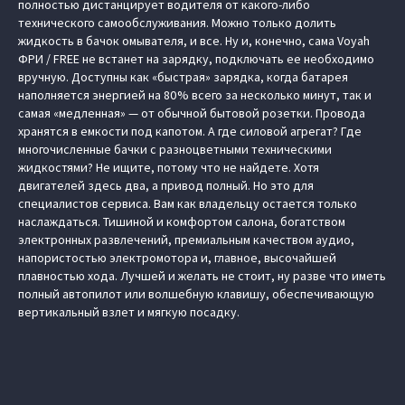
полностью дистанцирует водителя от какого-либо
технического самообслуживания. Можно только долить
жидкость в бачок омывателя, и все. Ну и, конечно, сама Voyah
ФРИ / FREE не встанет на зарядку, подключать ее необходимо
вручную. Доступны как «быстрая» зарядка, когда батарея
наполняется энергией на 80 % всего за несколько минут, так и
самая «медленная» — от обычной бытовой розетки. Провода
хранятся в емкости под капотом. А где силовой агрегат? Где
многочисленные бачки с разноцветными техническими
жидкостями? Не ищите, потому что не найдете. Хотя
двигателей здесь два, а привод полный. Но это для
специалистов сервиса. Вам как владельцу остается только
наслаждаться. Тишиной и комфортом салона, богатством
электронных развлечений, премиальным качеством аудио,
напористостью электромотора и, главное, высочайшей
плавностью хода. Лучшей и желать не стоит, ну разве что иметь
полный автопилот или волшебную клавишу, обеспечивающую
вертикальный взлет и мягкую посадку.