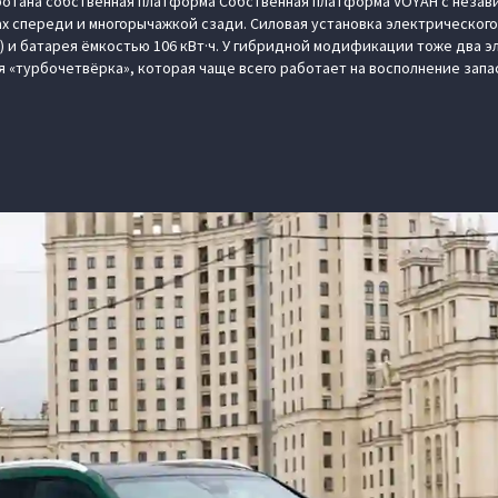
ботана собственная платформа Cобственная платформа VOYAH с незав
х спереди и многорычажкой сзади. Силовая установка электрического
Нм) и батарея ёмкостью 106 кВт·ч. У гибридной модификации тоже два э
ая «турбочетвёрка», которая чаще всего работает на восполнение запа