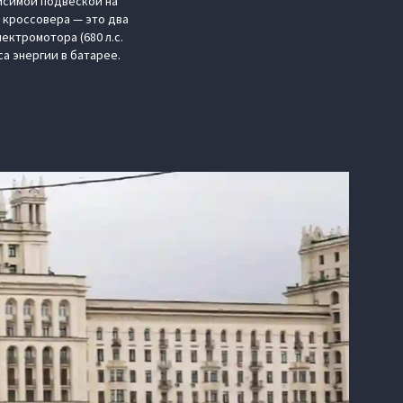
исимой подвеской на
 кроссовера — это два
лектромотора (680 л.с.
са энергии в батарее.