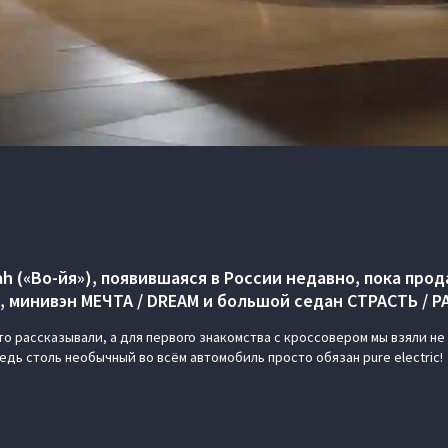
h («Во-йя»), появившаяся в России недавно, пока про
, минивэн МЕЧТА / DREAM и большой седан СТРАСТЬ / P
то рассказывали, а для первого знакомства с кроссовером мы взяли не
дь столь необычный во всём автомобиль просто обязан pure electric!