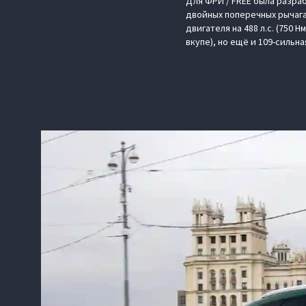
Для ФРИ / FREE была разра
двойных поперечных рычага
двигателя на 488 л.с. (750 
вкупе), но ещё и 109-сильн