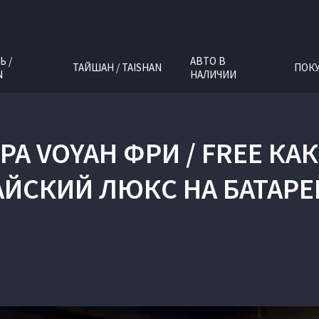
Ь /
АВТО В
ТАЙШАН / TAISHAN
ПОК
N
НАЛИЧИИ
РА VOYAH ФРИ / FREE К
АЙСКИЙ ЛЮКС НА БАТАРЕ