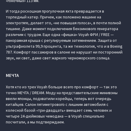
«гоночных» 113 мм.
И тогда роскошная прогулочная яхта превращается в
торпедный катер. Причем, как положено машине на
электротяге, делает это, «не повышая голоса», в почти полной
тишине. Даже момент подключения бензинового генератора
различим с трудом. Еще одна «фишка» Voyah ФРИ / FREE —
панорамная крыша с регулируемым затемнением. Защита от
ультрафиолета 99,9 процента, та же технология, что и в Boeing
787. Комфорт пассажиров в салоне не нарушат ни посторонний
звук, ни свет, даже свет жаркого черноморского солнца.
МЕЧТА
Хотя кто из трех Voyah больше всего про комфорт — так это
точно МЕЧТА / DREAM. Моду на представительские минивэны
ввели японцы, подхватили корейцы, теперь вот очередь
китайцев. Салон пятиметрового с лишним автомобиля с
колесной базой «три-двадцать» вмещает семь человек и
четыре 24-дюймовых чемодана — в Voyah специально
посчитали, а мы подтверждаем.