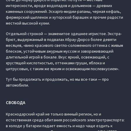
интересности, вроде водопадов и дольменов — древних
каменных сооружений. Эскарго-мидии-рапаны, черная кефаль,
фермерский цыпленок и хуторской барашек и прочие радости
местной высокой кухни.
Отдельной строкой — знаменитое здешнее игристое. Экстра-
брют, выдержанный в подвалах Абрау-Дюрсо более девяти
месяцев, «вино красивого светло-соломенного оттенка с живым
блеском, устойчивым ажурным муссом и завораживающей
длительной игрой в бокале. Вкус яркий, освежающий, с
хрустящей кислотностью, оттенками груши, яблока и
цитрусовых, с таким же ярким и освежающим послевкусием».
Тут бы продолжать и продолжать, но мы все-таки — про
автомобили.
СВОБОДА
Краснодарский край не только винный регион, но и
естественная среда обитания российского электротранспорта:
в холоде у батареи падает емкость и надо чаще ездить к