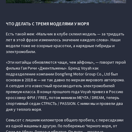
ЧТО ДЕЛАТЬ С ТРЕМЯ МОДЕЛЯМИ У МОРЯ
Есть такой мем: «Мальчик в клубе склеил модель — за тридцать
лет в этой фразе изменилось значение каждого слова». Наши
модели тоже не озорные красотки, а нарядные гибриды и
электромобили.
«Эти китайцы обновляются чаще, чем айфоны», — говорит герой
фильма Гая Ричи «Джентльмены». Бренд Voyah как
подразделение компании Dongfeng Motor Group Co., Ltd был
основан в 2018-м — не так давно по меркам мирового автопрома.
А сегодня это известный производитель электромобилей
премиум-класса. В конце прошлого года Voyah привез в Россию
кроссовер ФРИ / FREE, потом минивэн МЕЧТА / DREAM, теперь
спортивный седан СТРАСТЬ / PASSION. С ними мы и провели два
дня у теплого моря.
Семьсот с лишним километров общего пробега, с пересадками
из одной машины в другую. По побережью Черного моря, от
Сочи до Абрау-Дюрсо и обратно. По пути — местные