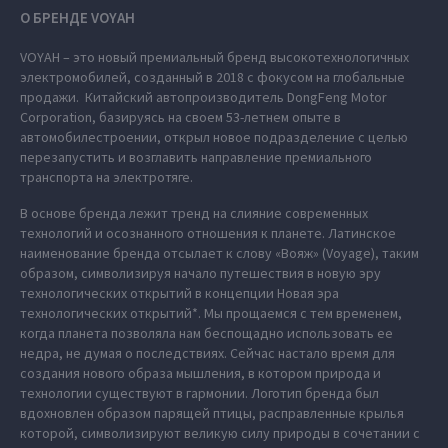
О БРЕНДЕ VOYAH
VOYAH – это новый премиальный бренд высокотехнологичных
электромобилей, созданный в 2018 с фокусом на глобальные
продажи. Китайский автопроизводитель DongFeng Motor
Corporation, базируясь на своем 53-летнем опыте в
автомобилестроении, открыл новое подразделение с целью
перезапустить и возглавить направление премиального
транспорта на электротяге.
В основе бренда лежит тренд на слияние современных
технологий и осознанного отношения к планете. Латинское
наименование бренда отсылает к слову «Вояж» (Voyage), таким
образом, символизируя начало путешествия в новую эру
технологических открытий в концепции Новая эра
технологических открытий*. Мы прощаемся с тем временем,
когда планета позволяла нам беспощадно использовать ее
недра, не думая о последствиях. Сейчас настало время для
создания нового образа мышления, в котором природа и
технологии существуют в гармонии. Логотип бренда был
вдохновлен образом парящей птицы, расправленные крылья
которой, символизируют великую силу природы в сочетании с