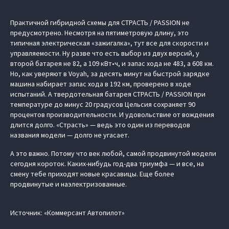
Практичной гибридной схемы для СТРАСТЬ / PASSION не
предусмотрено. Несмотря на пятиметровую длину, это
типичная электрическая «зажигалка», тут все для скорости и
управляемости. Ну разве что есть выбор из двух версий, у
второй батарея не 82, а 109 кВт•ч, и запас хода не 483, а 608 км.
Но, как уверяют в Voyah, за десять минут на быстрой зарядке
машина набирает запас хода в 192 км, проверено в ходе
испытаний. А твердотельная батарея СТРАСТЬ / PASSION при
температуре до минус 20 градусов Цельсия сохраняет 90
процентов производительности. И удовольствие от вождения
длится долго. «Страсть» — ведь это один из переводов
названия модели — долго не угасает.
А это важно. Потому что век любой, самой продвинутой модели
сегодня короток. Каких-нибудь год-два триумфа — и все, на
смену тебе приходят новые красавицы. Еще более
продвинутые и наэлектризованные.
Источник: «Коммерсант Автопилот»