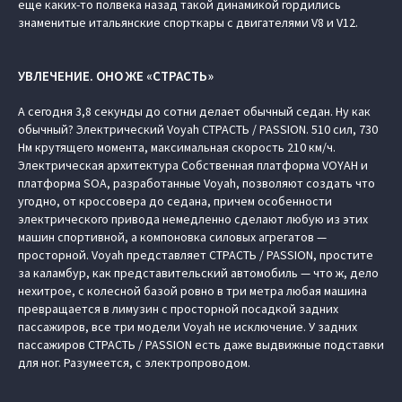
еще каких-то полвека назад такой динамикой гордились
знаменитые итальянские спорткары с двигателями V8 и V12.
УВЛЕЧЕНИЕ. ОНО ЖЕ «СТРАСТЬ»
А сегодня 3,8 секунды до сотни делает обычный седан. Ну как
обычный? Электрический Voyah СТРАСТЬ / PASSION. 510 сил, 730
Нм крутящего момента, максимальная скорость 210 км/ч.
Электрическая архитектура Cобственная платформа VOYAH и
платформа SOA, разработанные Voyah, позволяют создать что
угодно, от кроссовера до седана, причем особенности
электрического привода немедленно сделают любую из этих
машин спортивной, а компоновка силовых агрегатов —
просторной. Voyah представляет СТРАСТЬ / PASSION, простите
за каламбур, как представительский автомобиль — что ж, дело
нехитрое, с колесной базой ровно в три метра любая машина
превращается в лимузин с просторной посадкой задних
пассажиров, все три модели Voyah не исключение. У задних
пассажиров СТРАСТЬ / PASSION есть даже выдвижные подставки
для ног. Разумеется, с электропроводом.