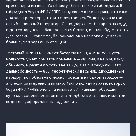
кроссовер и минивэн Voyah могут быть также и гибридами. В
гибридном Voyah ФРИ / FREE с индексом колеса вращают те же
два электромотора, что и в «электричке» EV, но под капотом
есть бензиновый генератор. Он подзаряжает батарею на ходу,
и до тех пор, пока в баке остается бензин, машина будет ехать.
Для России — самое то, бензоколонок у нас пока еще всяко
больше, чем зарядных станций.
Тестовый ФРИ / FREE имеет батарею не 33, а 39 кВт•ч. Пусть
мощности у него при этом поменьше — 489 сил, а не 694, как у
обычного, и разгон до сотни не за 4,5, а за 4,8 секунды. Зато
дальнобойность — 800, теоретически весь наш двухдневный
маршрут по побережью можно проехать на одной зарядке —
это если размеренно и плавно. Как по волнам на яхте, которую
Voyah ФРИ / FREE очень напоминает. И плавными обводами
кузова, особенно если он цвета «голубой металлик», и местом
водителя, оформленным под кокпит.