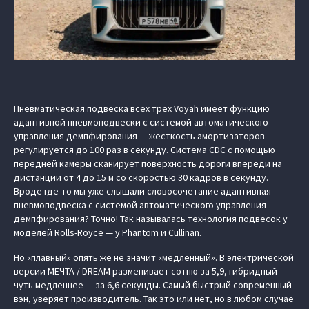
Пневматическая подвеска всех трех Voyah имеет функцию
адаптивной пневмоподвески с системой автоматического
управления демпфирования — жесткость амортизаторов
регулируется до 100 раз в секунду. Система CDC с помощью
передней камеры сканирует поверхность дороги впереди на
дистанции от 4 до 15 м со скоростью 30 кадров в секунду.
Вроде где-то мы уже слышали словосочетание адаптивная
пневмоподвеска с системой автоматического управления
демпфирования? Точно! Так называлась технология подвесок у
моделей Rolls-Royce — у Phantom и Cullinan.
Но «плавный» опять же не значит «медленный». В электрической
версии МЕЧТА / DREAM разменивает сотню за 5,9, гибридный
чуть медленнее — за 6,6 секунды. Самый быстрый современный
вэн, уверяет производитель. Так это или нет, но в любом случае