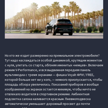
Но кто же ездит размеренно на премиальном электромобиле?
Тут надо наслаждаться особой динамикой, крутящим моментом
с нуля, улетать со старта, обгоняя именитых «немцев». Включаем
режим V-Performance, и вся выдвижная передняя панель
мультимедиа с тремя экранами — фишка Voyah ФРИ / FREE,
которой больше нет ни у кого, — немного приопускается, чтобы
площадь обзора увеличилась. Показаний приборов и вообще
изображений на экранах остается минимум, чтобы ничто не
отвлекало водителя в спортивном режиме. Амбиентная
подсветка салона наливается красным. Пневмоподвеска
автоматически уменьшает дорожный просвет до почти