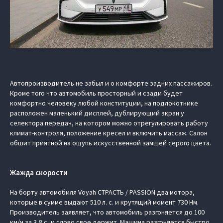
Автопроизводитель не забыл и о комфорте задних пассажиров.
Кроме того что автомобиль просторный и сзади будет
комфортно человеку любой конституции, на подлокотнике
расположен маленький дисплей, дублирующий экран у
селектора передач, на котором можно отрегулировать работу
климат-контроля, положение кресел и включить массаж. Салон
обшит приятной на ощупь искусственной замшей серого цвета.
Жажда скорости
На борту автомобиля Voyah СТРАСТЬ / PASSION два мотора,
которые в сумме выдают 510 л. с. и крутящий момент 730 Нм.
Производитель заявляет, что автомобиль разгоняется до 100
км/ч за 3,8 с, и слово свое держит. Машина разгоняется быстро